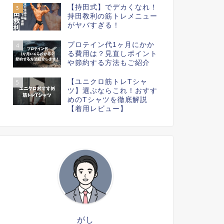
【持田式】でデカくなれ！
3
持田教利の筋トレメニュー
がヤバすぎる！
プロテイン代1ヶ月にかか
4
る費用は？見直しポイント
や節約する方法もご紹介
【ユニクロ筋トレTシャ
5
ツ】選ぶならこれ！おすす
めのTシャツを徹底解説
【着用レビュー】
がし