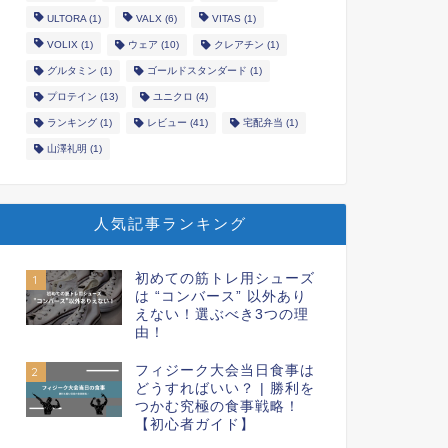
ULTORA
(1)
VALX
(6)
VITAS
(1)
VOLIX
(1)
ウェア
(10)
クレアチン
(1)
グルタミン
(1)
ゴールドスタンダード
(1)
プロテイン
(13)
ユニクロ
(4)
ランキング
(1)
レビュー
(41)
宅配弁当
(1)
山澤礼明
(1)
人気記事ランキング
初めての筋トレ用シューズ
1
は “コンバース” 以外あり
えない！選ぶべき3つの理
由！
フィジーク大会当日食事は
2
どうすればいい？ | 勝利を
つかむ究極の食事戦略！
【初心者ガイド】