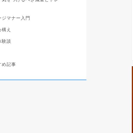
ージマナー入門
心構え
体験談
すめ記事