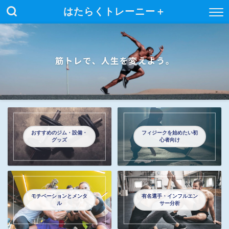
はたらくトレーニー＋
おすすめのジム・設備・
フィジークを始めたい初
グッズ
心者向け
モチベーションとメンタ
有名選手・インフルエン
ル
サー分析