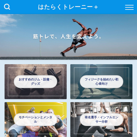
はたらくトレーニー＋
おすすめのジム・設備・
フィジークを始めたい初
グッズ
心者向け
モチベーションとメンタ
有名選手・インフルエン
ル
サー分析