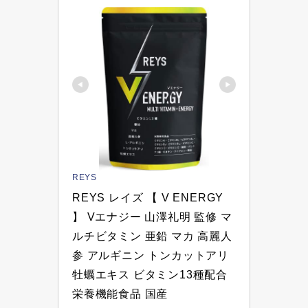
REYS
REYS レイズ 【 V ENERGY 
】 Vエナジー 山澤礼明 監修 マ
ルチビタミン 亜鉛 マカ 高麗人
参 アルギニン トンカットアリ 
牡蠣エキス ビタミン13種配合 
栄養機能食品 国産