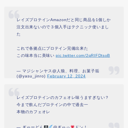
レイズプロテインAmazonだと同じ商品を1個しか
注文出来ないので３個入手はテクニック使いまし
た
これで各拠点にプロテイン完備出来た
この味本当に美味い
pic.twitter.com/2qRIFDtsoB
— マジシャンヤス@人狼、料理、お菓子垢
(@yasu_jinro)
February 12, 2024
レイズプロテインのカフェオレ味うますぎない？
今まで飲んだプロテインの中で過去一
本物のカフェオレ
— ぎゅーどん
@ぎゅっ
ドン！