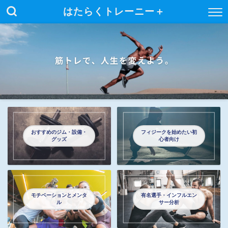
はたらくトレーニー＋
おすすめのジム・設備・
フィジークを始めたい初
グッズ
心者向け
モチベーションとメンタ
有名選手・インフルエン
ル
サー分析