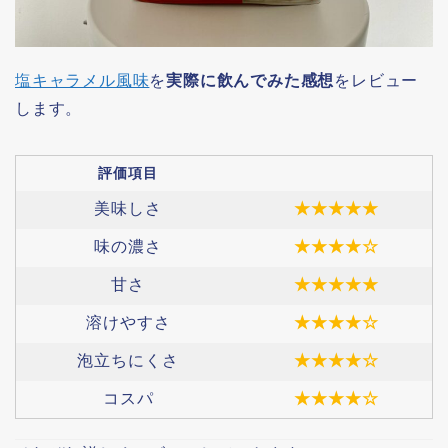
塩キャラメル風味
を
実際に飲んでみた感想
をレビュー
します。
評価項目
美味しさ
★★★★★
味の濃さ
★★★★☆
甘さ
★★★★★
溶けやすさ
★★★★☆
泡立ちにくさ
★★★
★
☆
コスパ
★★★★☆