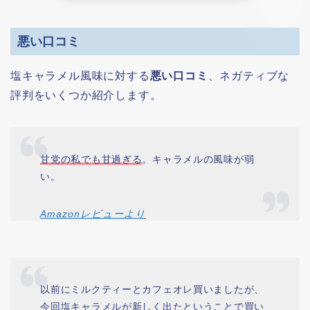
悪い口コミ
塩キャラメル風味に対する
悪い口コミ
、ネガティブな
評判をいくつか紹介します。
甘党の私でも甘過ぎる
。キャラメルの風味が弱
い。
Amazonレビューより
以前にミルクティーとカフェオレ買いましたが、
今回塩キャラメルが新しく出たということで買い