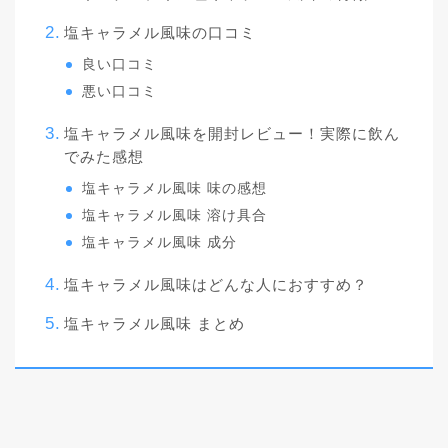
塩キャラメル風味の口コミ
良い口コミ
悪い口コミ
塩キャラメル風味を開封レビュー！実際に飲ん
でみた感想
塩キャラメル風味 味の感想
塩キャラメル風味 溶け具合
塩キャラメル風味 成分
塩キャラメル風味はどんな人におすすめ？
塩キャラメル風味 まとめ