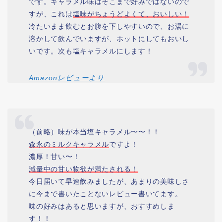
です。キャラメル味はそこまで好みではないので
すが、これは
塩味がちょうどよくて、おいしい！
冷たいまま飲むとお腹を下しやすいので、お湯に
溶かして飲んでいますが、ホットにしてもおいし
いです。次も塩キャラメルにします！
Amazonレビューより
（前略）味が本当塩キャラメル〜〜！！
森永のミルクキャラメル
ですよ！
濃厚！甘い〜！
減量中の甘い物欲が満たされる！
今日届いて早速飲みましたが、あまりの美味しさ
に今まで書いたことないレビュー書いてます。
味の好みはあると思いますが、おすすめしま
す！！