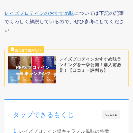
レイズプロテインのおすすめ味
については下記の記事
でくわしく解説しているので、ぜひ参考にしてくださ
い。
レイズプロテインおすすめ味ラ
ンキングを一挙公開！購入前必
見！【口コミ・評判も】
タップできるもくじ
CLOSE
レイズプロテイン塩キャラメル風味の特徴