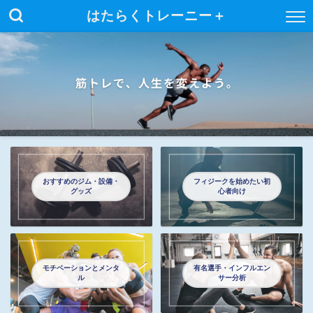
はたらくトレーニー＋
おすすめのジム・設備・
フィジークを始めたい初
グッズ
心者向け
モチベーションとメンタ
有名選手・インフルエン
ル
サー分析