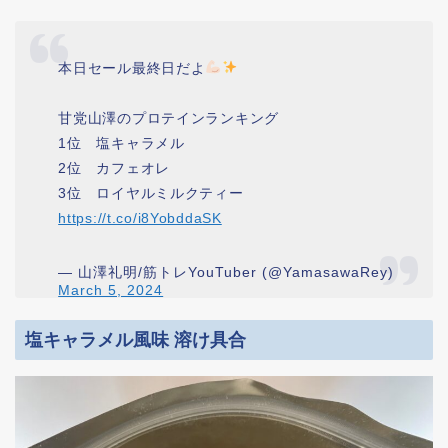
本日セール最終日だよ
甘党山澤のプロテインランキング
1位 塩キャラメル
2位 カフェオレ
3位 ロイヤルミルクティー
https://t.co/i8YobddaSK
— 山澤礼明/筋トレYouTuber (@YamasawaRey)
March 5, 2024
塩キャラメル風味 溶け具合