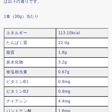
は以下の通りです。
1食（30g）当たり
エネルギー
113.10kcal
たんぱく質
22.0g
脂質
1.8g
炭水化物
3.2g
食塩相当量
0.67g
ビタミンB1
0.9mg
ビタミンB2
0.9mg
ナイアシン
4.4mg
パントテン酸
1.6mg