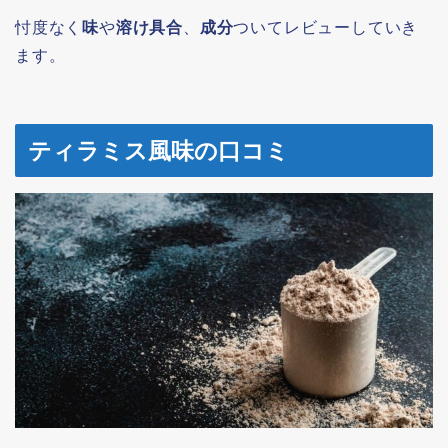
忖度なく
味
や
溶け具合
、
成分
ついてレビューしていき
ます。
ティラミス風味の口コミ