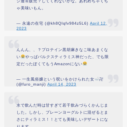
ジ通常販売？してくれないかな。あれめちゃくち
ゃ美味いもん。
— 永遠の在宅 (@kh8QIqfv984z5L6)
April 12,
2023
んんん、、？プロテイン黒胡麻きなこ味あまくな
い
やっぱバルクスティラミス神だった、でも限
定だったぽくてもうAmazonにない
— 一生風俗嬢という呪いをかけられた女
卍
(@furo_manji)
April 14, 2023
水で飲んだ時は甘すぎて若干飲みづらくかんじま
した。しかし、プレーンヨーグルトに混ぜるとま
さにティラミス！！とても美味しいデザートにな
ります。