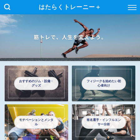
はたらくトレーニー＋
おすすめのジム・設備・
フィジークを始めたい初
グッズ
心者向け
モチベーションとメンタ
有名選手・インフルエン
ル
サー分析