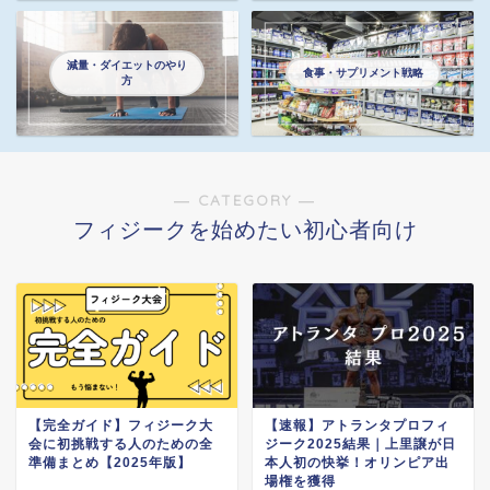
減量・ダイエットのやり
食事・サプリメント戦略
方
― CATEGORY ―
フィジークを始めたい初心者向け
【完全ガイド】フィジーク大
【速報】アトランタプロフィ
会に初挑戦する人のための全
ジーク2025結果｜上里譲が日
準備まとめ【2025年版】
本人初の快挙！オリンピア出
場権を獲得