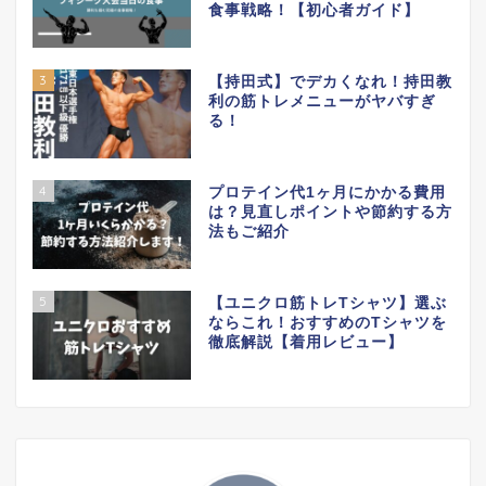
食事戦略！【初心者ガイド】
3
【持田式】でデカくなれ！持田教
利の筋トレメニューがヤバすぎ
る！
4
プロテイン代1ヶ月にかかる費用
は？見直しポイントや節約する方
法もご紹介
5
【ユニクロ筋トレTシャツ】選ぶ
ならこれ！おすすめのTシャツを
徹底解説【着用レビュー】