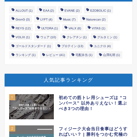
ALLOUT
(1)
EAA
(2)
EVANE
(2)
EZOBOLIC
(1)
GronG
(3)
LYFT
(4)
Music
(7)
Naturecan
(2)
REYS
(12)
ULTORA
(1)
VALX
(6)
VITAS
(1)
VOLIX
(1)
ウェア
(10)
クレアチン
(1)
グルタミン
(1)
ゴールドスタンダード
(1)
プロテイン
(13)
ユニクロ
(4)
ランキング
(1)
レビュー
(41)
宅配弁当
(1)
山澤礼明
(1)
人気記事ランキング
1
初めての筋トレ用シューズは “コ
ンバース” 以外ありえない！選ぶ
べき3つの理由！
2
フィジーク大会当日食事はどうす
ればいい？ | 勝利をつかむ究極の