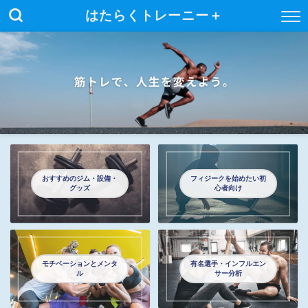
はたらくトレーニー＋
おすすめのジム・設備・
フィジークを始めたい初
グッズ
心者向け
モチベーションとメンタ
有名選手・インフルエン
ル
サー分析