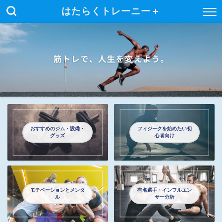
はたらくトレーニー＋
おすすめのジム・設備・
フィジークを始めたい初
グッズ
心者向け
モチベーションとメンタ
有名選手・インフルエン
ル
サー分析