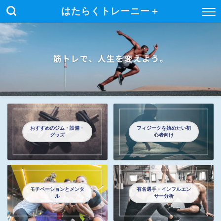
はたらくトレーニー＋
おすすめのジム・設備・
フィジークを始めたい初
グッズ
心者向け
モチベーションとメンタ
有名選手・インフルエン
ル
サー分析