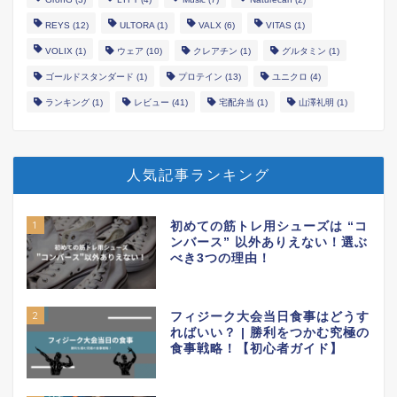
REYS
(12)
ULTORA
(1)
VALX
(6)
VITAS
(1)
VOLIX
(1)
ウェア
(10)
クレアチン
(1)
グルタミン
(1)
ゴールドスタンダード
(1)
プロテイン
(13)
ユニクロ
(4)
ランキング
(1)
レビュー
(41)
宅配弁当
(1)
山澤礼明
(1)
人気記事ランキング
1
初めての筋トレ用シューズは “コ
ンバース” 以外ありえない！選ぶ
べき3つの理由！
2
フィジーク大会当日食事はどうす
ればいい？ | 勝利をつかむ究極の
食事戦略！【初心者ガイド】