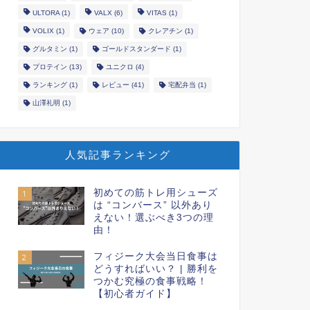
ULTORA
(1)
VALX
(6)
VITAS
(1)
VOLIX
(1)
ウェア
(10)
クレアチン
(1)
グルタミン
(1)
ゴールドスタンダード
(1)
プロテイン
(13)
ユニクロ
(4)
ランキング
(1)
レビュー
(41)
宅配弁当
(1)
山澤礼明
(1)
人気記事ランキング
初めての筋トレ用シューズ
1
は “コンバース” 以外あり
えない！選ぶべき3つの理
由！
フィジーク大会当日食事は
2
どうすればいい？ | 勝利を
つかむ究極の食事戦略！
【初心者ガイド】