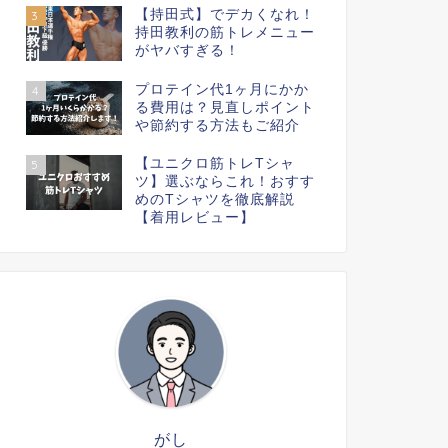
【持田式】でデカくなれ！
3
持田教利の筋トレメニュー
がヤバすぎる！
プロテイン代1ヶ月にかか
4
る費用は？見直しポイント
や節約する方法もご紹介
【ユニクロ筋トレTシャ
5
ツ】選ぶならこれ！おすす
めのTシャツを徹底解説
【着用レビュー】
がし