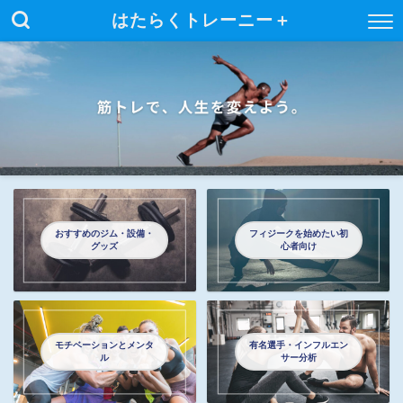
はたらくトレーニー＋
おすすめのジム・設備・
フィジークを始めたい初
グッズ
心者向け
モチベーションとメンタ
有名選手・インフルエン
ル
サー分析