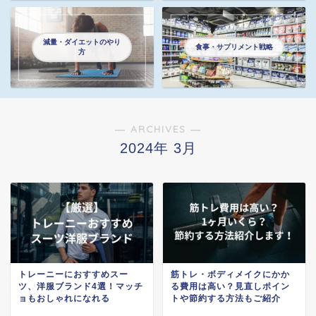
減量・ダイエットのやり
食事・サプリメント戦略
方
― ARCHIVES ―
2024年 3月
トレーニーにおすすめスー
筋トレ・ボディメイクにかか
ツ、洋服ブランド4選！マッチ
る費用は高い？見直しポイン
ョもおしゃれになれる
トや節約する方法もご紹介