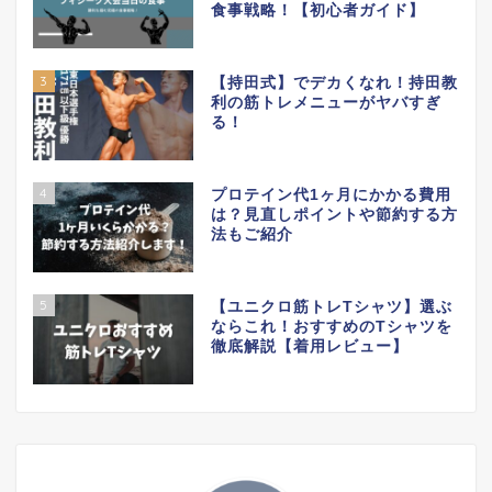
食事戦略！【初心者ガイド】
3
【持田式】でデカくなれ！持田教
利の筋トレメニューがヤバすぎ
る！
4
プロテイン代1ヶ月にかかる費用
は？見直しポイントや節約する方
法もご紹介
5
【ユニクロ筋トレTシャツ】選ぶ
ならこれ！おすすめのTシャツを
徹底解説【着用レビュー】