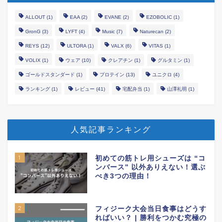
ALLOUT
(1)
EAA
(2)
EVANE
(2)
EZOBOLIC
(1)
GronG
(3)
LYFT
(4)
Music
(7)
Naturecan
(2)
REYS
(12)
ULTORA
(1)
VALX
(6)
VITAS
(1)
VOLIX
(1)
ウェア
(10)
クレアチン
(1)
グルタミン
(1)
ゴールドスタンダード
(1)
プロテイン
(13)
ユニクロ
(4)
ランキング
(1)
レビュー
(41)
宅配弁当
(1)
山澤礼明
(1)
人気記事ランキング
1
初めての筋トレ用シューズは “コ
ンバース” 以外ありえない！選ぶ
べき3つの理由！
2
フィジーク大会当日食事はどうす
ればいい？ | 勝利をつかむ究極の