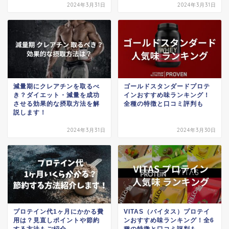
2024年3月31日
2024年3月31日
減量期にクレアチンを取るべ
ゴールドスタンダードプロテ
き？ダイエット・減量を成功
インおすすめ味ランキング！
させる効果的な摂取方法を解
全種の特徴と口コミ評判も
説します！
2024年3月31日
2024年3月30日
プロテイン代1ヶ月にかかる費
VITAS（バイタス）プロテイ
用は？見直しポイントや節約
ンおすすめ味ランキング！全6
する方法もご紹介
種の特徴と口コミ評判も