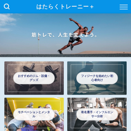
はたらくトレーニー＋
おすすめのジム・設備・
フィジークを始めたい初
グッズ
心者向け
モチベーションとメンタ
有名選手・インフルエン
ル
サー分析