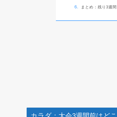
まとめ：残り3週
カラダ：大会3週間前はど