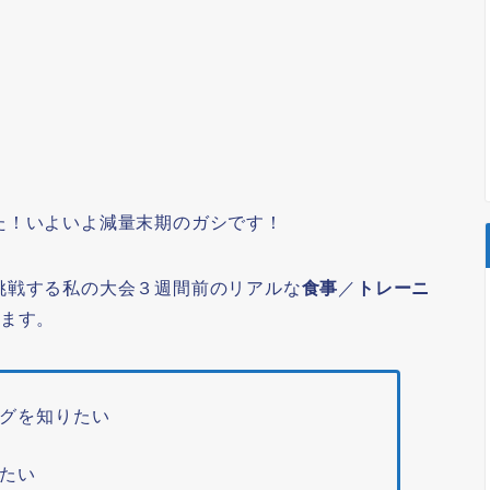
た！いよいよ減量末期のガシです！
挑戦する私の大会３週間前のリアルな
食事
／
トレーニ
します。
グを知りたい
たい