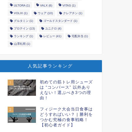
ULTORA
(1)
VALX
(6)
VITAS
(1)
VOLIX
(1)
ウェア
(10)
クレアチン
(1)
グルタミン
(1)
ゴールドスタンダード
(1)
プロテイン
(13)
ユニクロ
(4)
ランキング
(1)
レビュー
(41)
宅配弁当
(1)
山澤礼明
(1)
人気記事ランキング
初めての筋トレ用シューズ
1
は “コンバース” 以外あり
えない！選ぶべき3つの理
由！
フィジーク大会当日食事は
2
どうすればいい？ | 勝利を
つかむ究極の食事戦略！
【初心者ガイド】