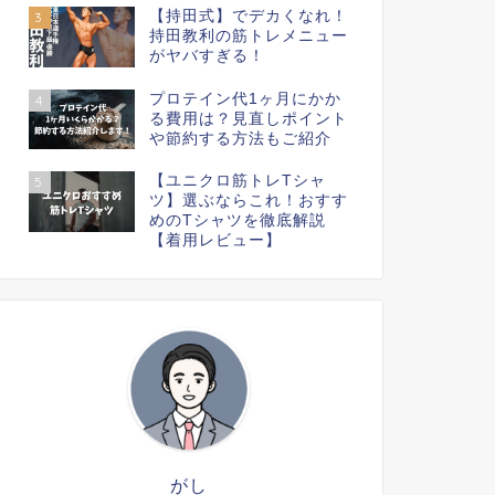
【持田式】でデカくなれ！
3
持田教利の筋トレメニュー
がヤバすぎる！
プロテイン代1ヶ月にかか
4
る費用は？見直しポイント
や節約する方法もご紹介
【ユニクロ筋トレTシャ
5
ツ】選ぶならこれ！おすす
めのTシャツを徹底解説
【着用レビュー】
がし