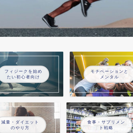
フィジークを始め
モチベーションと
たい初心者向け
メンタル
減量・ダイエット
食事・サプリメン
のやり方
ト戦略