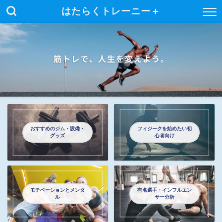
はたらくトレーニー＋
おすすめのジム・設備・
フィジークを始めたい初
グッズ
心者向け
モチベーションとメンタ
有名選手・インフルエン
ル
サー分析