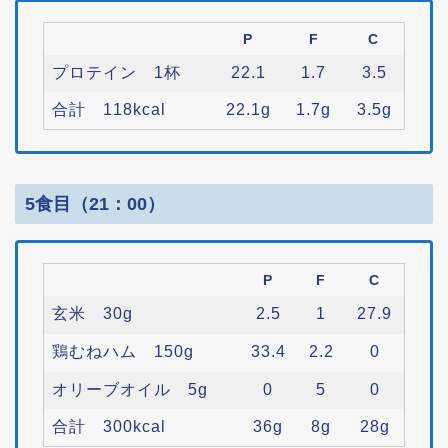
P
F
C
プロテイン 1杯
22.1
1.7
3.5
合計 118kcal
22.1g
1.7g
3.5g
5食目（21：00）
P
F
C
玄米 30g
2.5
1
27.9
鶏むねハム 150g
33.4
2.2
0
オリーブオイル 5g
0
5
0
合計 300kcal
36g
8g
28g