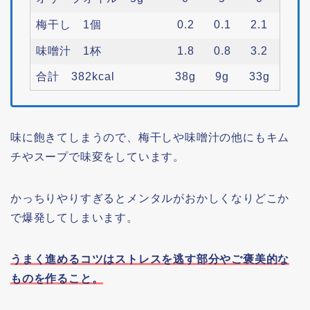
梅干し 1個
0.2
0.1
2.1
味噌汁 1杯
1.8
0.8
3.2
合計 382kcal
38g
9g
33g
味に飽きてしまうので、梅干しや味噌汁の他にもキム
チやスープで味変をしています。
かっちりやりすぎるとメンタルがおかしくなりどこか
で爆発してしまいます。
うまく進めるコツはストレスを逃す部分やご褒美的な
ものを作る
こと
。