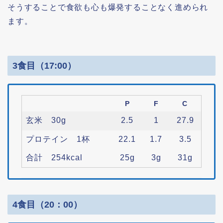
そうすることで食欲も心も爆発することなく進められ
ます。
3食目（17:00）
P
F
C
玄米 30g
2.5
1
27.9
プロテイン 1杯
22.1
1.7
3.5
合計 254kcal
25g
3g
31g
4食目（20：00）