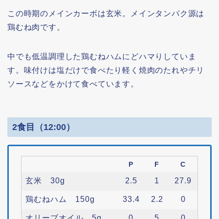
この時期のメインカーボは玄米。メインタンパク源は
鶏むね肉です。
中でも低温調理した鶏むねハムにどハマりしていま
す。味付けは塩だけで食べたり軽く焼肉のたれやチリ
ソースなどをかけて食べています。
2食目（12:00）
P
F
C
玄米 30g
2.5
1
27.9
鶏むねハム 150g
33.4
2.2
0
オリーブオイル 5g
0
5
0