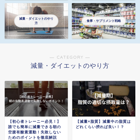
減量・ダイエットのやり
食事・サプリメント戦略
方
― CATEGORY ―
減量・ダイエットのやり方
【初心者トレーニー必見！】
【減量×脂質】減量中の脂質は
誰でも簡単に減量できる朝の
どれくらい摂れば良い！？
空腹有酸素運動！失敗しない
ためのポイントを徹底解説