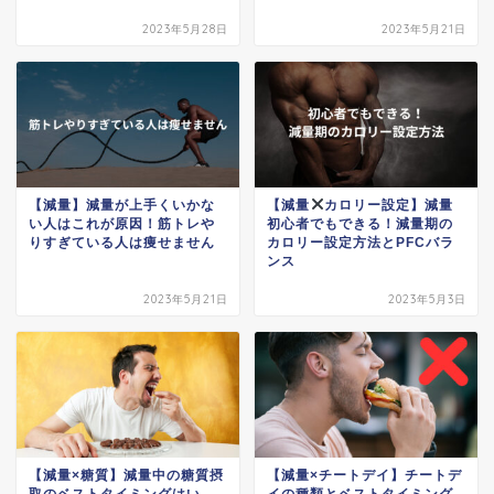
2023年5月28日
2023年5月21日
【減量】減量が上手くいかな
【減量
カロリー設定】減量
い人はこれが原因！筋トレや
初心者でもできる！減量期の
りすぎている人は痩せません
カロリー設定方法とPFCバラ
ンス
2023年5月21日
2023年5月3日
【減量×糖質】減量中の糖質摂
【減量×チートデイ】チートデ
取のベストタイミングはい
イの種類とベストタイミング