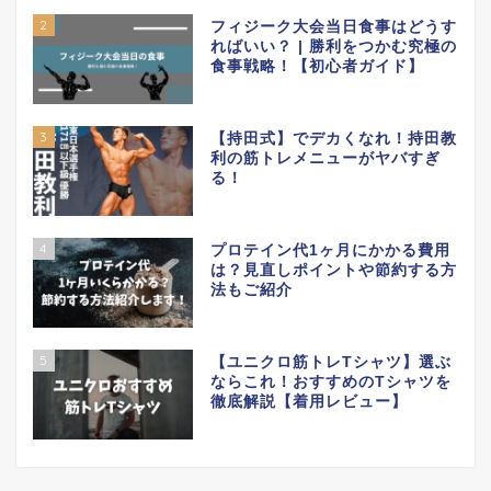
2
フィジーク大会当日食事はどうす
ればいい？ | 勝利をつかむ究極の
食事戦略！【初心者ガイド】
3
【持田式】でデカくなれ！持田教
利の筋トレメニューがヤバすぎ
る！
4
プロテイン代1ヶ月にかかる費用
は？見直しポイントや節約する方
法もご紹介
5
【ユニクロ筋トレTシャツ】選ぶ
ならこれ！おすすめのTシャツを
徹底解説【着用レビュー】