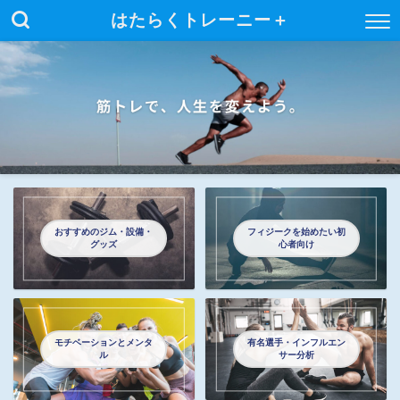
はたらくトレーニー＋
おすすめのジム・設備・
フィジークを始めたい初
グッズ
心者向け
モチベーションとメンタ
有名選手・インフルエン
ル
サー分析