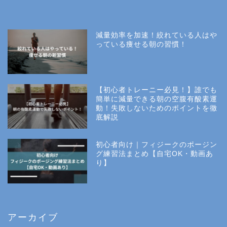
減量効率を加速！絞れている人はや
っている痩せる朝の習慣！
【初心者トレーニー必見！】誰でも
簡単に減量できる朝の空腹有酸素運
動！失敗しないためのポイントを徹
底解説
初心者向け｜フィジークのポージン
グ練習法まとめ【自宅OK・動画あ
り】
アーカイブ