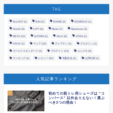
TAG
ALLOUT
(1)
EAA
(2)
EVANE
(2)
EZOBOLIC
(1)
GronG
(3)
LYFT
(4)
Music
(7)
Naturecan
(2)
REYS
(12)
ULTORA
(1)
VALX
(6)
VITAS
(1)
VOLIX
(1)
ウェア
(10)
クレアチン
(1)
グルタミン
(1)
ゴールドスタンダード
(1)
プロテイン
(13)
ユニクロ
(4)
ランキング
(1)
レビュー
(41)
宅配弁当
(1)
山澤礼明
(1)
人気記事ランキング
1
初めての筋トレ用シューズは “コ
ンバース” 以外ありえない！選ぶ
べき3つの理由！