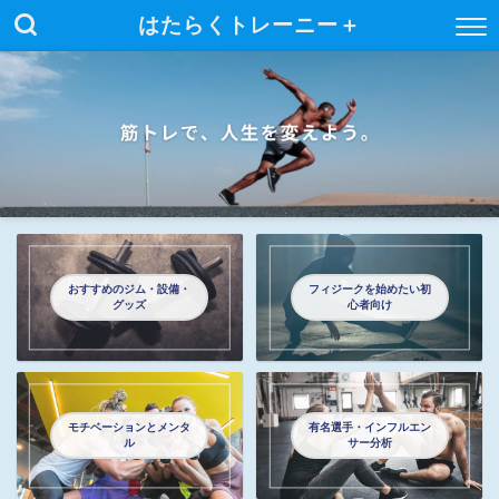
はたらくトレーニー＋
おすすめのジム・設備・
フィジークを始めたい初
グッズ
心者向け
モチベーションとメンタ
有名選手・インフルエン
ル
サー分析