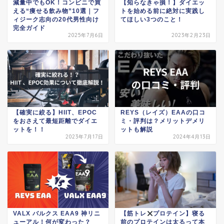
減量中でもOK！コンビニで買
【知らなきゃ損！】ダイエッ
える“痩せる飲み物”10選｜フ
トを始める前に絶対に実践し
ィジーク志向の20代男性向け
てほしい3つのこと！
完全ガイド
2025年7月6日
2023年2月23日
【確実に絞る】HIIT、EPOC
REYS（レイズ）EAAの口コ
をおさえて最短距離でダイエ
ミ・評判は？メリットデメリ
ットを！！
ットも解説
2023年7月17日
2024年4月13日
VALX バルクス EAA9 神リニ
【筋トレ
プロテイン】寝る
ューアル！何が変わった？
前のプロテインは太るって本