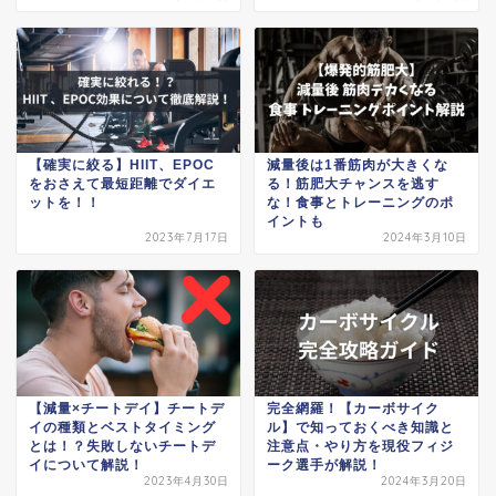
【確実に絞る】HIIT、EPOC
減量後は1番筋肉が大きくな
をおさえて最短距離でダイエ
る！筋肥大チャンスを逃す
ットを！！
な！食事とトレーニングのポ
イントも
2023年7月17日
2024年3月10日
【減量×チートデイ】チートデ
完全網羅！【カーボサイク
イの種類とベストタイミング
ル】で知っておくべき知識と
とは！？失敗しないチートデ
注意点・やり方を現役フィジ
イについて解説！
ーク選手が解説！
2023年4月30日
2024年3月20日