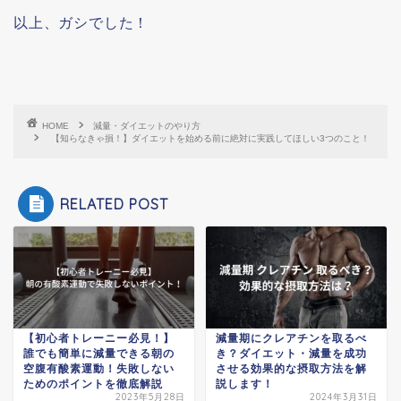
以上、ガシでした！
HOME
減量・ダイエットのやり方
【知らなきゃ損！】ダイエットを始める前に絶対に実践してほしい3つのこと！
RELATED POST
【初心者トレーニー必見！】
減量期にクレアチンを取るべ
誰でも簡単に減量できる朝の
き？ダイエット・減量を成功
空腹有酸素運動！失敗しない
させる効果的な摂取方法を解
ためのポイントを徹底解説
説します！
2023年5月28日
2024年3月31日