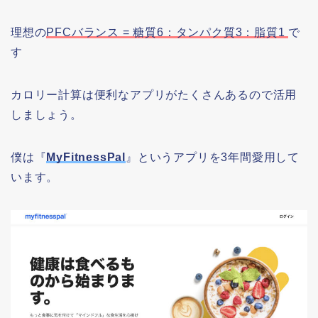
理想の
PFCバランス = 糖質6：タンパク質3：脂質1
で
す
カロリー計算は便利なアプリがたくさんあるので活用
しましょう。
僕は『
MyFitnessPal
』というアプリを3年間愛用して
います。