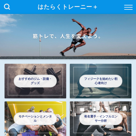
はたらくトレーニー＋
おすすめのジム・設備・
フィジークを始めたい初
グッズ
心者向け
モチベーションとメンタ
有名選手・インフルエン
ル
サー分析