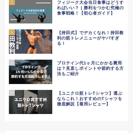
2
フィジーク大会当日食事はどうす
ればいい？ | 勝利をつかむ究極の
食事戦略！【初心者ガイド】
3
【持田式】でデカくなれ！持田教
利の筋トレメニューがヤバすぎ
る！
4
プロテイン代1ヶ月にかかる費用
は？見直しポイントや節約する方
法もご紹介
5
【ユニクロ筋トレTシャツ】選ぶ
ならこれ！おすすめのTシャツを
徹底解説【着用レビュー】