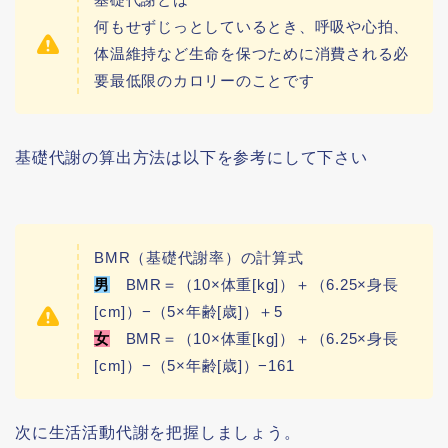
何もせずじっとしているとき、呼吸や心拍、
体温維持など生命を保つために消費される必
要最低限のカロリーのことです
基礎代謝の算出方法は以下を参考にして下さい
BMR（基礎代謝率）の計算式
男
BMR＝（10×体重[kg]）＋（6.25×身長
[cm]）−（5×年齢[歳]）＋5
女
BMR＝（10×体重[kg]）＋（6.25×身長
[cm]）−（5×年齢[歳]）−161
次に生活活動代謝を把握しましょう。