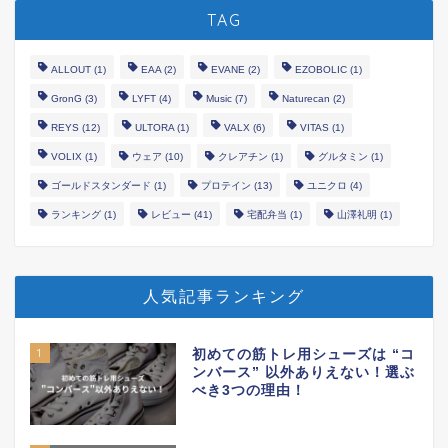
TAG
ALLOUT
(1)
EAA
(2)
EVANE
(2)
EZOBOLIC
(1)
GronG
(3)
LYFT
(4)
Music
(7)
Naturecan
(2)
REYS
(12)
ULTORA
(1)
VALX
(6)
VITAS
(1)
VOLIX
(1)
ウェア
(10)
クレアチン
(1)
グルタミン
(1)
ゴールドスタンダード
(1)
プロテイン
(13)
ユニクロ
(4)
ランキング
(1)
レビュー
(41)
宅配弁当
(1)
山澤礼明
(1)
人気記事ランキング
1
初めての筋トレ用シューズは “コ
ンバース” 以外ありえない！選ぶ
べき3つの理由！