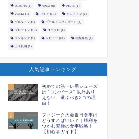
ULTORA
(1)
VALX
(6)
VITAS
(1)
VOLIX
(1)
ウェア
(10)
クレアチン
(1)
グルタミン
(1)
ゴールドスタンダード
(1)
プロテイン
(13)
ユニクロ
(4)
ランキング
(1)
レビュー
(41)
宅配弁当
(1)
山澤礼明
(1)
人気記事ランキング
初めての筋トレ用シューズ
1
は “コンバース” 以外あり
えない！選ぶべき3つの理
由！
フィジーク大会当日食事は
2
どうすればいい？ | 勝利を
つかむ究極の食事戦略！
【初心者ガイド】