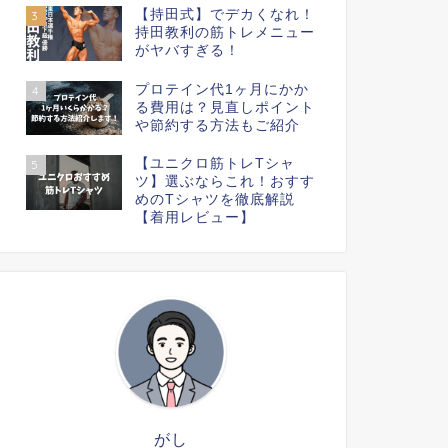
【持田式】でデカくなれ！
3
持田教利の筋トレメニュー
がヤバすぎる！
プロテイン代1ヶ月にかか
4
る費用は？見直しポイント
や節約する方法もご紹介
【ユニクロ筋トレTシャ
5
ツ】選ぶならこれ！おすす
めのTシャツを徹底解説
【着用レビュー】
がし