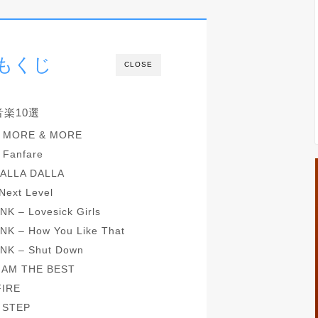
もくじ
CLOSE
楽10選
 MORE & MORE
Fanfare
ALLA DALLA
ext Level
 – Lovesick Girls
 – How You Like That
K – Shut Down
 AM THE BEST
IRE
 STEP