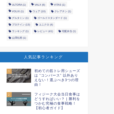
ULTORA
(1)
VALX
(6)
VITAS
(1)
VOLIX
(1)
ウェア
(10)
クレアチン
(1)
グルタミン
(1)
ゴールドスタンダード
(1)
プロテイン
(13)
ユニクロ
(4)
ランキング
(1)
レビュー
(41)
宅配弁当
(1)
山澤礼明
(1)
人気記事ランキング
初めての筋トレ用シューズ
1
は “コンバース” 以外あり
えない！選ぶべき3つの理
由！
フィジーク大会当日食事は
2
どうすればいい？ | 勝利を
つかむ究極の食事戦略！
【初心者ガイド】