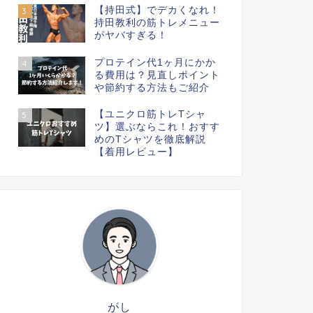
【持田式】でデカくなれ！
3
持田教利の筋トレメニュー
がヤバすぎる！
プロテイン代1ヶ月にかか
4
る費用は？見直しポイント
や節約する方法もご紹介
【ユニクロ筋トレTシャ
5
ツ】選ぶならこれ！おすす
めのTシャツを徹底解説
【着用レビュー】
がし